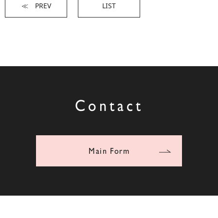
≪ PREV
LIST
Contact
Main Form