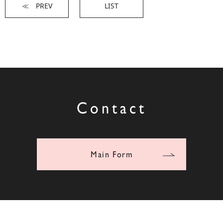
≪ PREV
LIST
Contact
Main Form