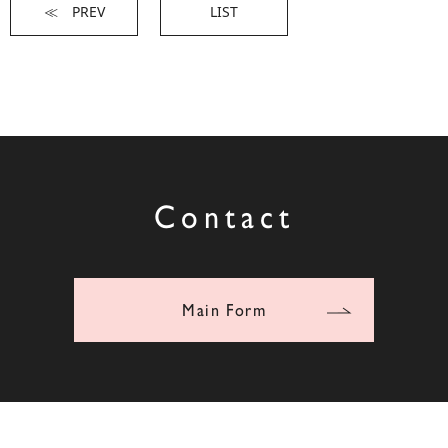
≪ PREV
LIST
Contact
Main Form