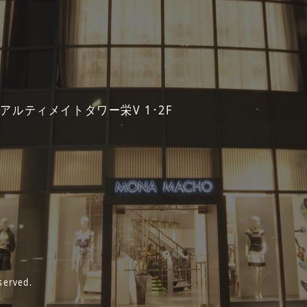
 アルティメイトタワー栄V 1･2F
served.