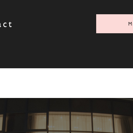
act
M