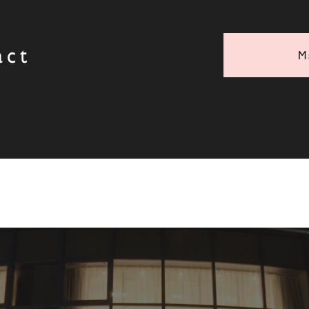
act
M