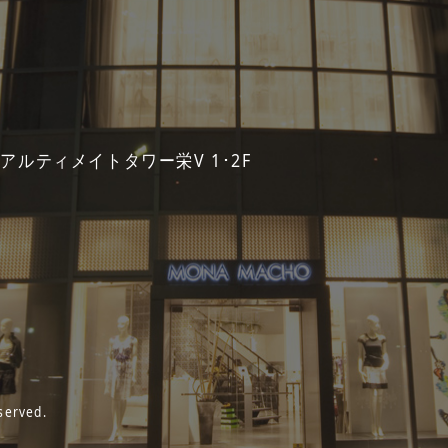
 アルティメイトタワー栄V 1･2F
served.