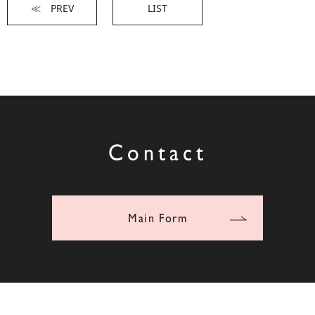
≪ PREV
LIST
Contact
Main Form