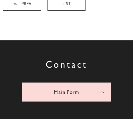
≪ PREV
LIST
Contact
Main Form