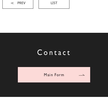
≪ PREV
LIST
Contact
Main Form