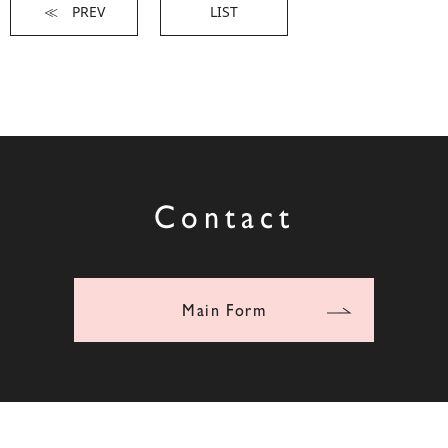
≪ PREV
LIST
Contact
Main Form