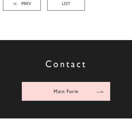
≪ PREV
LIST
Contact
Main Form