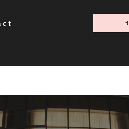
act
M