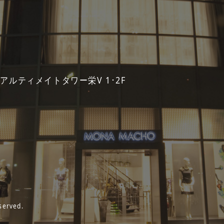
 アルティメイトタワー栄V 1･2F
served.