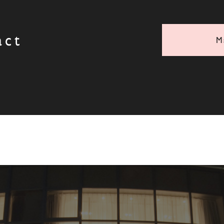
act
M