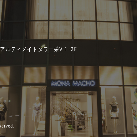
 アルティメイトタワー栄V 1･2F
served.