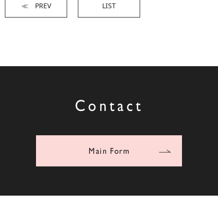
≪ PREV
LIST
Contact
Main Form