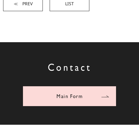
≪ PREV
LIST
Contact
Main Form