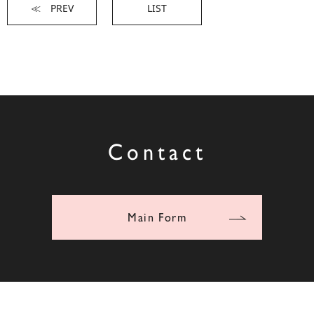
≪ PREV
LIST
Contact
Main Form