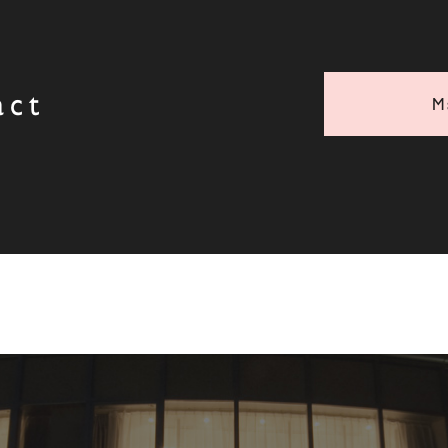
act
M