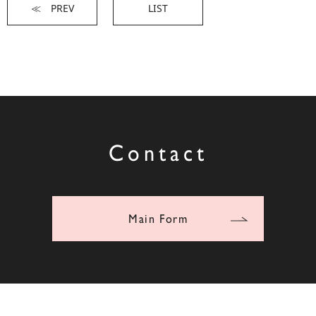
≪ PREV
LIST
Contact
Main Form