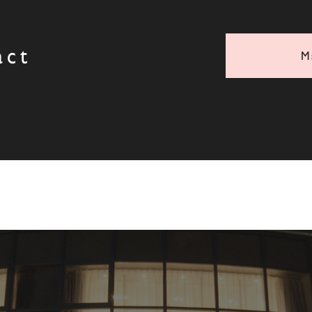
act
M