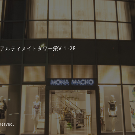
 アルティメイトタワー栄V 1･2F
served.