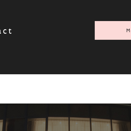
act
M