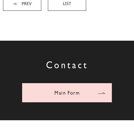
≪ PREV
LIST
Contact
Main Form