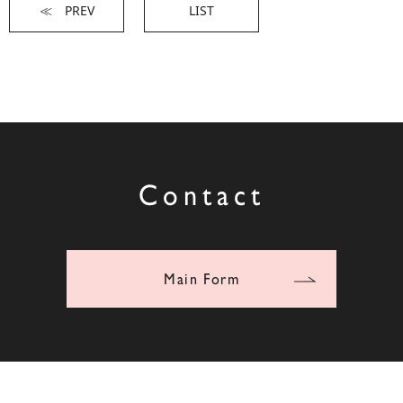
≪ PREV
LIST
Contact
Main Form