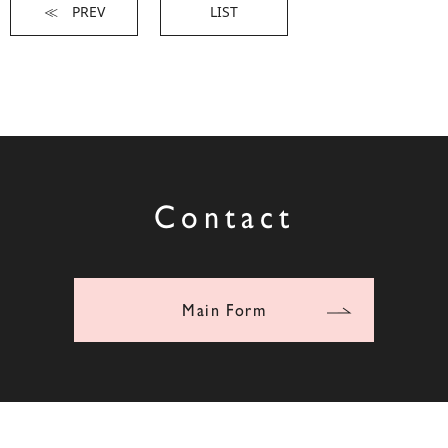
≪ PREV
LIST
Contact
Main Form