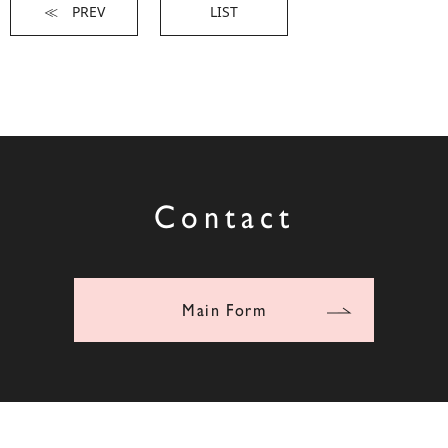
≪ PREV
LIST
Contact
Main Form