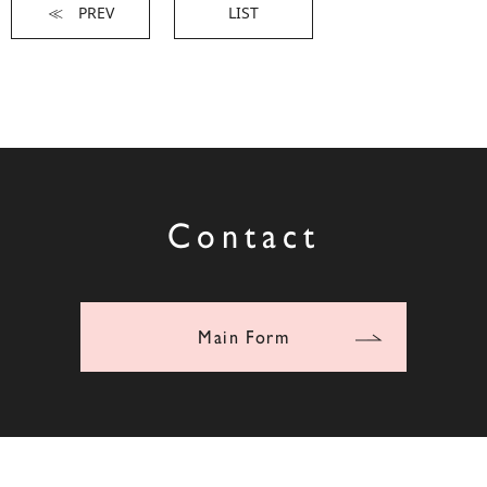
≪ PREV
LIST
Contact
Main Form