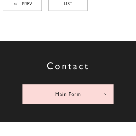
≪ PREV
LIST
Contact
Main Form