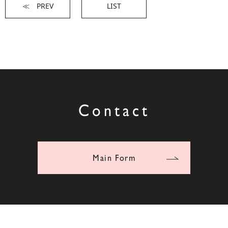
≪ PREV
LIST
Contact
Main Form