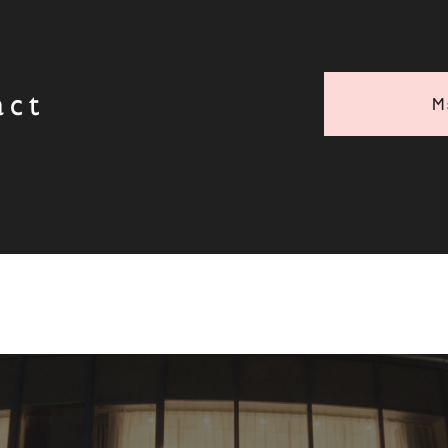
act
M