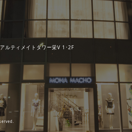
 アルティメイトタワー栄V 1･2F
served.