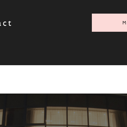
act
M