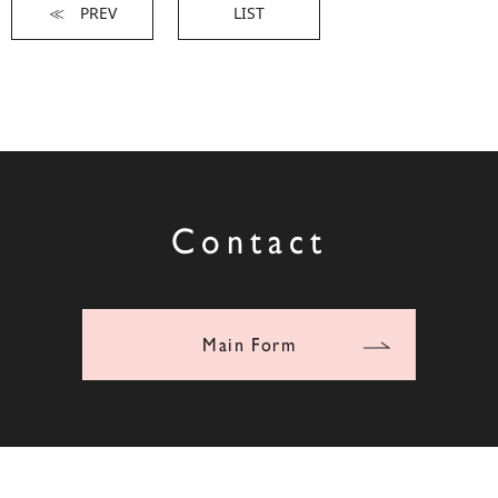
≪ PREV
LIST
Contact
Main Form