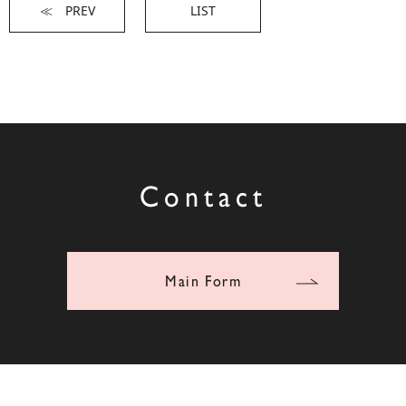
≪ PREV
LIST
Contact
Main Form