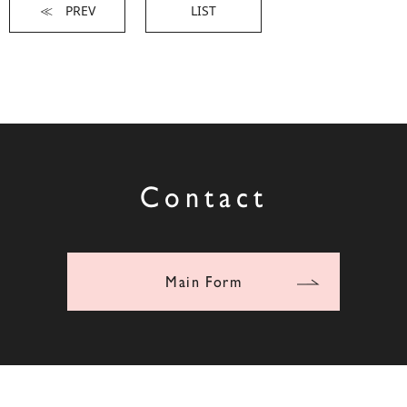
≪ PREV
LIST
Contact
Main Form