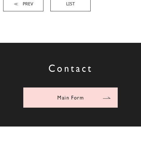
≪ PREV
LIST
Contact
Main Form