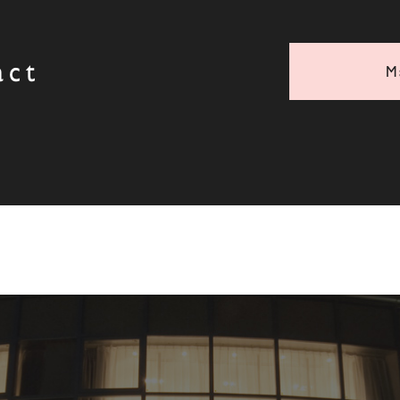
act
M