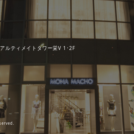
 アルティメイトタワー栄V 1･2F
served.