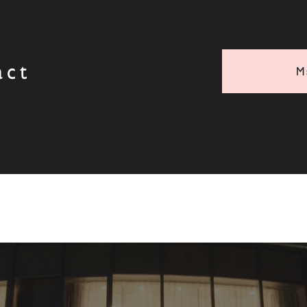
act
M