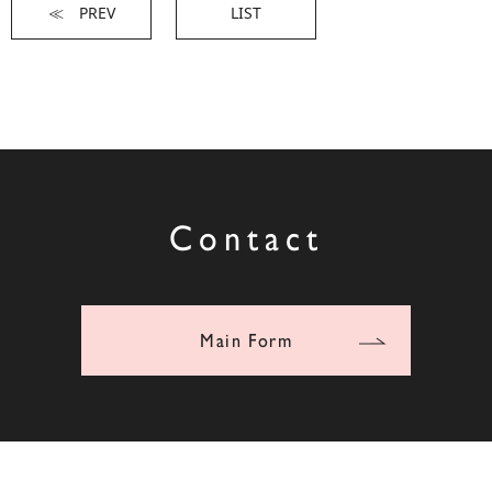
≪ PREV
LIST
Contact
Main Form