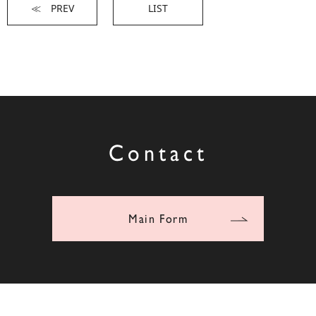
≪ PREV
LIST
Contact
Main Form