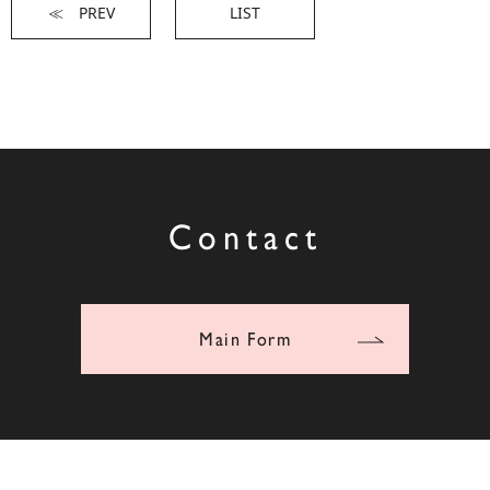
≪ PREV
LIST
Contact
Main Form