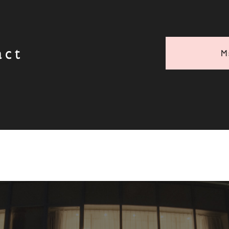
act
M