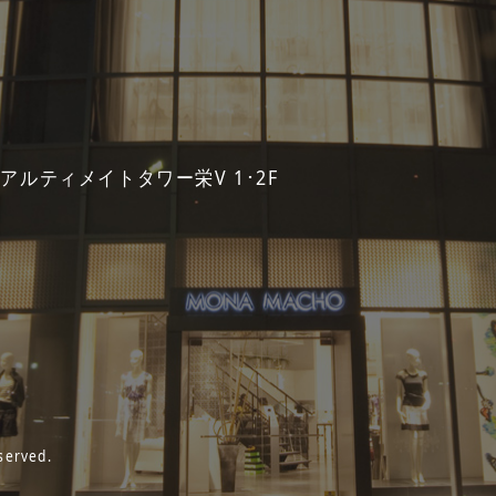
 アルティメイトタワー栄V 1･2F
served.