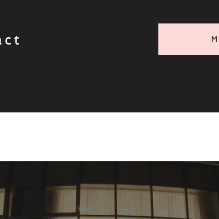
act
M