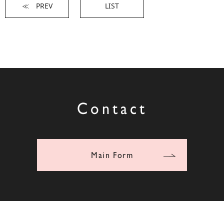
≪ PREV
LIST
Contact
Main Form