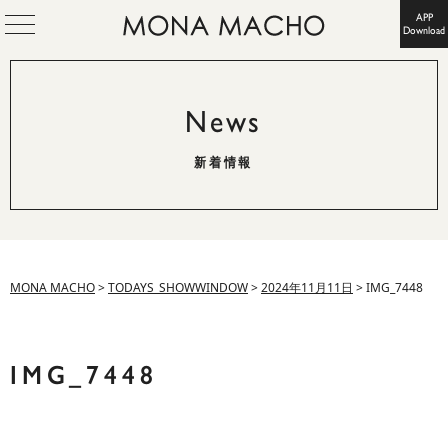
APP
Download
News
新着情報
MONA MACHO
>
TODAYS_SHOWWINDOW
>
2024年11月11日
>
IMG_7448
IMG_7448