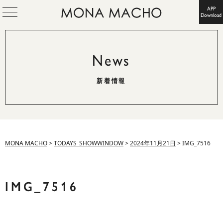
APP
Download
News
新着情報
MONA MACHO
>
TODAYS_SHOWWINDOW
>
2024年11月21日
>
IMG_7516
IMG_7516