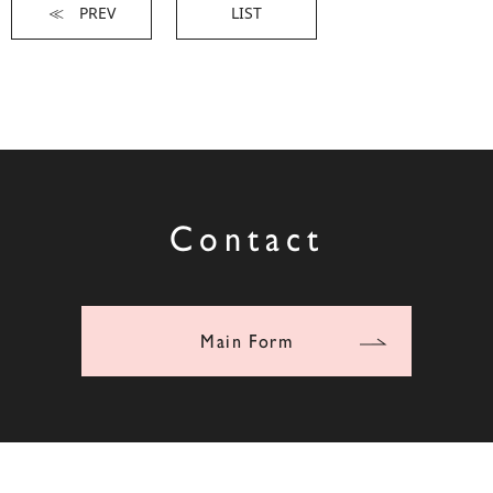
≪ PREV
LIST
Contact
Main Form