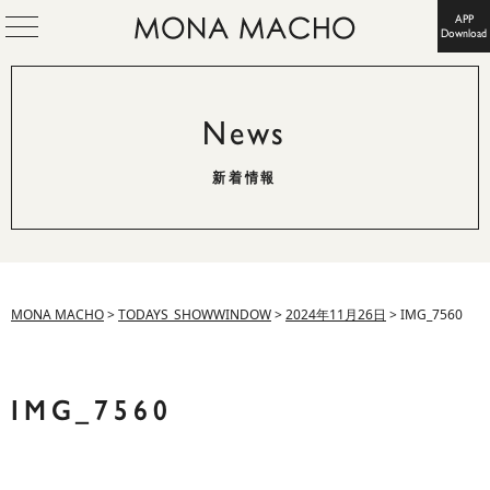
APP
Download
News
新着情報
MONA MACHO
>
TODAYS_SHOWWINDOW
>
2024年11月26日
>
IMG_7560
IMG_7560