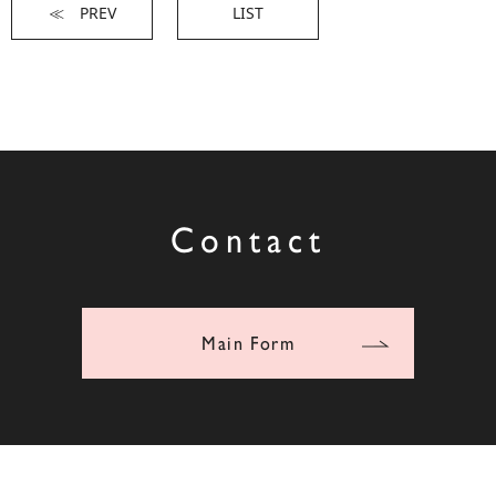
≪ PREV
LIST
Contact
Main Form