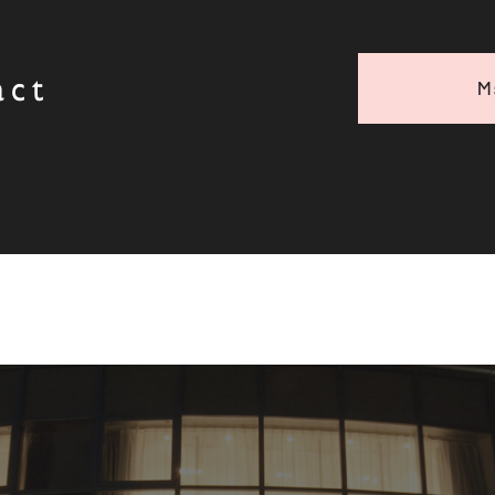
act
M