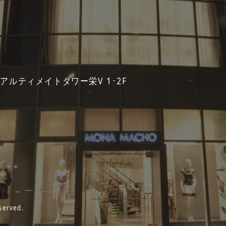
 アルティメイトタワー栄V 1･2F
served.