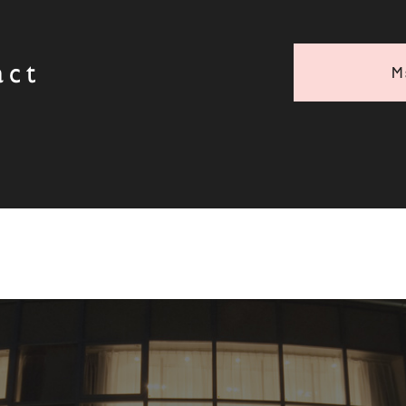
act
M