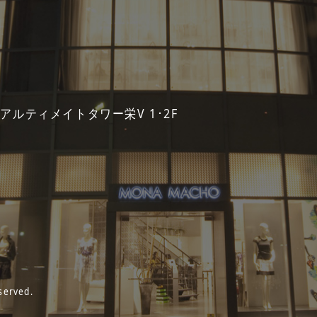
 アルティメイトタワー栄V 1･2F
served.