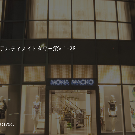
 アルティメイトタワー栄V 1･2F
served.