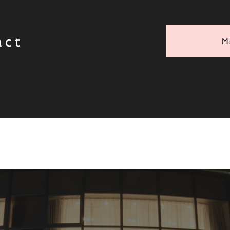
act
M