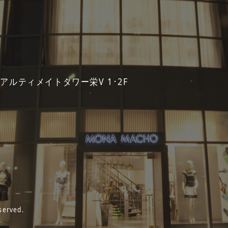
 アルティメイトタワー栄V 1･2F
served.