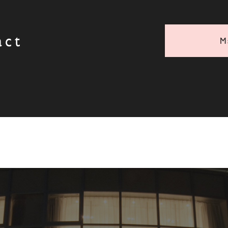
act
M