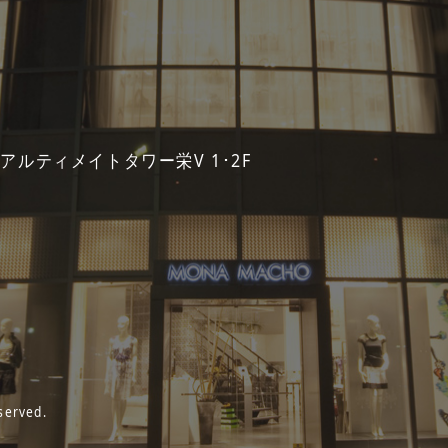
 アルティメイトタワー栄V 1･2F
served.