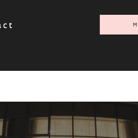
act
M