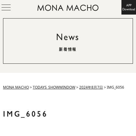
APP
Download
News
新着情報
MONA MACHO
>
TODAYS_SHOWWINDOW
>
2024年8月7日
>
IMG_6056
IMG_6056