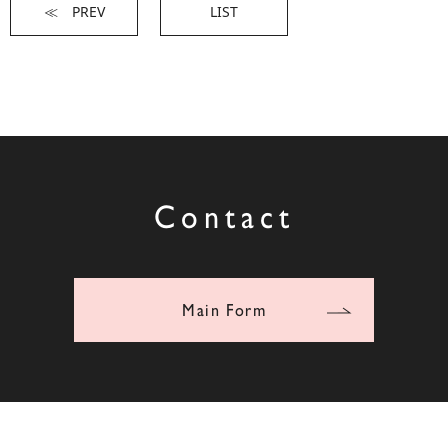
≪ PREV
LIST
Contact
Main Form