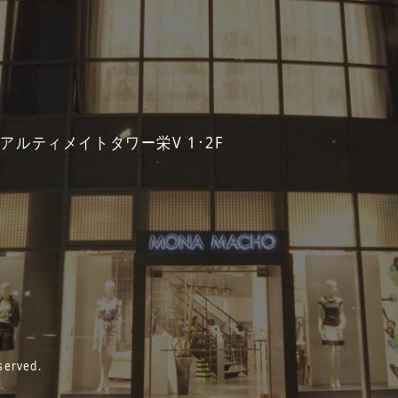
 アルティメイトタワー栄V 1･2F
served.