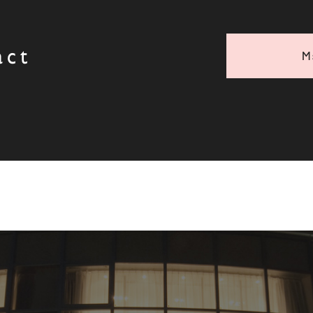
act
M