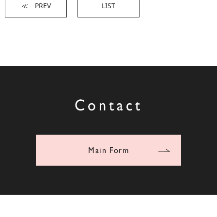
≪ PREV
LIST
Contact
Main Form